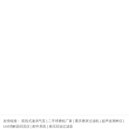
友情链接：
双段式漩涡气泵
|
二手球磨机厂家
|
重庆磨床过滤机
|
超声波测树仪
|
cod消解器回流仪
|
邮件系统
|
液压回油过滤器